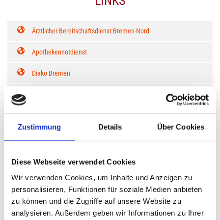
LINKS
Ärztlicher Bereitschaftsdienst Bremen-Nord
Apothekennotdienst
Diako Bremen
Klinikum Bremen Nord
Impf-Informationen (Robert Koch-Institut)
Zustimmung
Details
Über Cookies
Patienteninformationen Elektronisches Rezept
Robert Koch-Institut - Reisemedizin
Diese Webseite verwendet Cookies
Wir verwenden Cookies, um Inhalte und Anzeigen zu
Robert Koch-Institut - Covid 19 Impfung - Aufklärungsmerkblatt +
personalisieren, Funktionen für soziale Medien anbieten
Einwilligungsbogen Biontech / Moderna (PDFs)
zu können und die Zugriffe auf unsere Website zu
Robert Koch-Institut - Covid 19 Impfung - Aufklärungsmerkblatt +
analysieren. Außerdem geben wir Informationen zu Ihrer