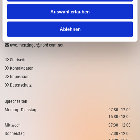
Auswahl erlauben
0421 6966700
(auch Rezept-Hotline)

0421 69667020

Ablehnen
Notfallhandy (werktags in der Mittagszeit)
0151 53785470

uwe.menzinger@nord-com.net

Startseite

Kontaktdaten

Impressum

Datenschutz

Sprechzeiten
Montag - Dienstag
07:30 - 12:00
15:30 - 18:00
Mittwoch
07:30 - 12:00
Donnerstag
07:30 - 12:00