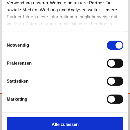
Einwilligungsbogen AstraZeneca / Johnson & Johnson (PDFs)
Verwendung unserer Website an unsere Partner für
soziale Medien, Werbung und Analysen weiter. Unsere
Deutsche Diabetes-Gesellschaft
Partner führen diese Informationen möglicherweise mit
weiteren Daten zusammen, die Sie ihnen bereitgestellt
Deutsche Atemwegsliga
haben oder die sie im Rahmen Ihrer Nutzung der Dienste
gesammelt haben.
Deutsche Gesellschaft für Ernährungsmedizin
Einwilligungsauswahl
Notwendig
Ärztekammer Bremen
Präferenzen
Kassenärztliche Vereinigung Bremen
Statistiken
Marketing
Hausärztlich internistische Gemeinschaftspraxis
Dr. med. Uwe Menzinger / Dr. med. Peter Heinsohn
Hindenburgstraße 67
Alle zulassen
28717 Bremen