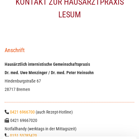
KONTAKT ZUR HAUSARZTPRAXIS
LESUM
Anschrift
Haus­ärzt­lich in­ter­nis­ti­sche Ge­mein­schafts­pra­xis
Dr. med. Uwe Men­zin­ger / Dr. med. Peter Hein­sohn
Hin­den­burg­stra­ße 67
28717 Bre­men
0421 6966700
(auch Re­zept-Hot­line)

0421 69667020

Notfallhandy (werktags in der Mittagszeit)
0151 53785470
