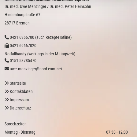
Dr. med. Uwe Menzinger / Dr. med. Peter Heinsohn
Hindenburgstraße 67
28717 Bremen
0421 6966700
(auch Rezept-Hotline)

0421 69667020

Notfallhandy (werktags in der Mittagszeit)
0151 53785470

uwe.menzinger@nord-com.net

Startseite

Kontaktdaten

Impressum

Datenschutz

Sprechzeiten
Montag - Dienstag
07:30 - 12:00