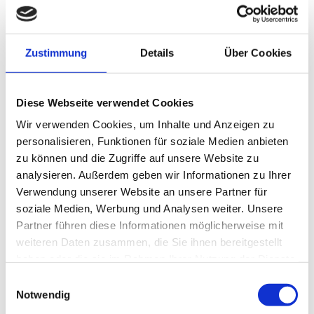
uwe.menzinger@nord-com.net

Zustimmung
Details
Über Cookies
Sprechzeiten
Diese Webseite verwendet Cookies
Montag - Dienstag
07:30 - 12:00
15:30 - 18:00
Wir verwenden Cookies, um Inhalte und Anzeigen zu
Mittwoch
07:30 - 12:00
personalisieren, Funktionen für soziale Medien anbieten
Donnerstag
07:30 - 12:00
zu können und die Zugriffe auf unsere Website zu
13:30 - 16:00
analysieren. Außerdem geben wir Informationen zu Ihrer
Freitag
07:30 - 12:00
Verwendung unserer Website an unsere Partner für
14:00 - 16:00
soziale Medien, Werbung und Analysen weiter. Unsere
Telefonische Erreichbarkeit
Partner führen diese Informationen möglicherweise mit
weiteren Daten zusammen, die Sie ihnen bereitgestellt
Mo - Fr
8:00 - 12:00
haben oder die sie im Rahmen Ihrer Nutzung der Dienste
Mo, Di
16:00 - 18:00
gesammelt haben.
Einwilligungsauswahl
Do
13:30 - 16:00
Notwendig